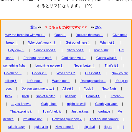
れるとサマになります。（^^）
前へ
<<
▼ こちらもご存知ですか？▼
>>
次へ
May the force be with you！
｜
Ouch！
｜
You are the man！
｜
Give me a
break！
｜
Why don't you ～？
｜
Get out of here！
｜
Why not？
｜
Holy cow！
｜
Sounds good！
｜
She's bad！
｜
give a shit
｜
Get
lost！
｜
For here, or to go？
｜
God bless you！
｜
Guess what！
｜
something fishy
｜
Long time no see！
｜
Never better！
｜
That's it！
｜
Go ahead！
｜
Go for it！
｜
Who cares？
｜
Cut it out！
｜
Now you're
talking！
｜
Let's see...
｜
Watch out！
｜
I'm supposed to...
｜
It's up to
you.
｜
Do you want me to ...？
｜
All set！
｜
Yuck！
｜
Nut／Nuts
｜
freak
｜
bitch
｜
son of a bitch
｜
asshole
｜
Damn it！
｜
I mean ...
｜
... you know...
｜
Yeah, I bet.
｜
might as well
｜
Catch you later.
｜
That explains it.
｜
I can't help it.
｜
Just asking.
｜
garbage
｜
Me
neither.
｜
I'm afraid not.
｜
How was your day？
｜
That sounds familiar.
｜
take it easy
｜
quite a bit
｜
How come？
｜
big deal
｜
figure
｜
I