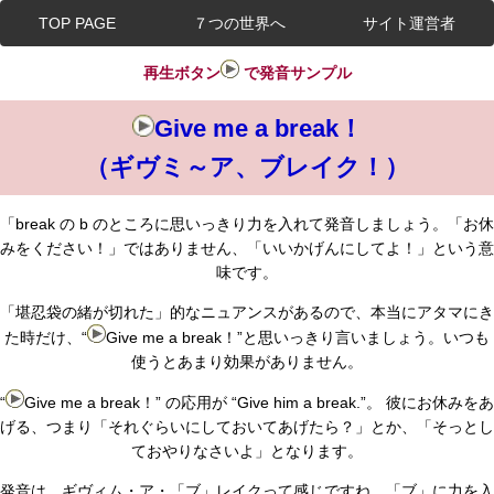
TOP PAGE
７つの世界へ
サイト運営者
再生ボタン
で発音サンプル
Give me a break！
（ギヴミ～ア、ブレイク！）
「break の b のところに思いっきり力を入れて発音しましょう。「お休
みをください！」ではありません、「いいかげんにしてよ！」という意
味です。
「堪忍袋の緒が切れた」的なニュアンスがあるので、本当にアタマにき
た時だけ、“
Give me a break！”と思いっきり言いましょう。いつも
使うとあまり効果がありません。
“
Give me a break！” の応用が “Give him a break.”。 彼にお休みをあ
げる、つまり「それぐらいにしておいてあげたら？」とか、「そっとし
ておやりなさいよ」となります。
発音は、ギヴィム・ア・「ブ」レイクって感じですね。「ブ」に力を入