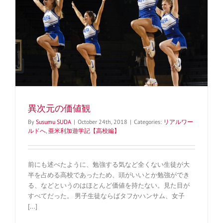
異次元の価値観
By
Susumu SUDA
|
October 24th, 2018
|
Categories:
リアルワー
ルドへ
,
亜米利加遊学記【高校編】
前にも述べたように、勉強する気など全くない生徒が大
半を占める高校であったため、頭がいいとか勉強ができ
る、などというのはほとんど価値を持たない。見た目が
すべてだった。 男子生徒ならばタフかハンサム、女子
[...]