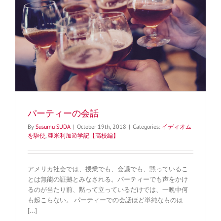
パーティーの会話
By
Susumu SUDA
|
October 19th, 2018
|
Categories:
イディオム
を駆使
,
亜米利加遊学記【高校編】
アメリカ社会では、授業でも、会議でも、黙っているこ
とは無能の証拠とみなされる。パーティーでも声をかけ
るのが当たり前、黙って立っているだけでは、一晩中何
も起こらない。 パーティーでの会話ほど単純なものは
[...]