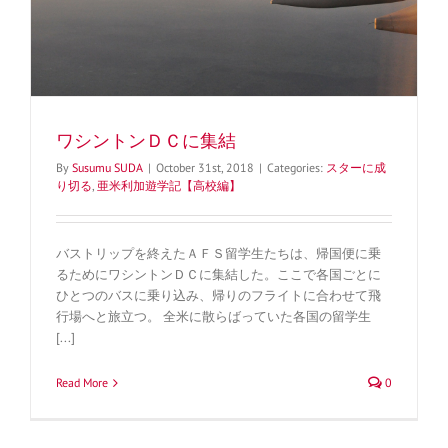
ワシントンＤＣに集結
By
Susumu SUDA
|
October 31st, 2018
|
Categories:
スターに成
り切る
,
亜米利加遊学記【高校編】
バストリップを終えたＡＦＳ留学生たちは、帰国便に乗
るためにワシントンＤＣに集結した。ここで各国ごとに
ひとつのバスに乗り込み、帰りのフライトに合わせて飛
行場へと旅立つ。 全米に散らばっていた各国の留学生
[...]
Read More
0