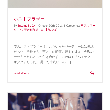
ホストブラザー
By
Susumu SUDA
|
October 20th, 2018
|
Categories:
リアルワー
ルドへ
,
亜米利加遊学記【高校編】
僕のホストブラザーは、こういったパーティーには無縁
だった。学校でも「変人」の部類に属する彼は、少数の
テッキーたちとしか付き合わず、いわゆる「ハイテク・
オタク」だった。 曇った牛乳ビンの [...]
Read More
0