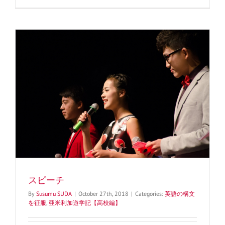
スピーチ
By
Susumu SUDA
|
October 27th, 2018
|
Categories:
英語の構文
を征服
,
亜米利加遊学記【高校編】