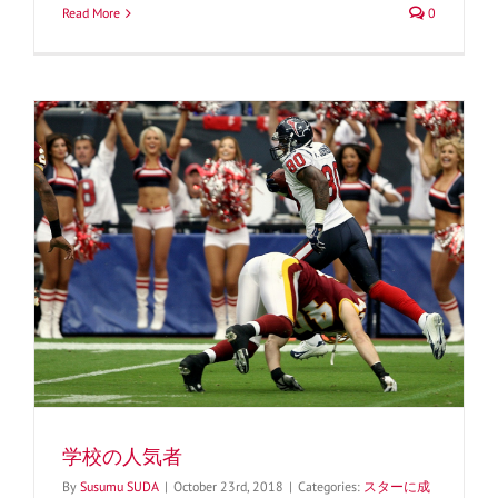
Read More
0
学校の人気者
By
Susumu SUDA
|
October 23rd, 2018
|
Categories:
スターに成