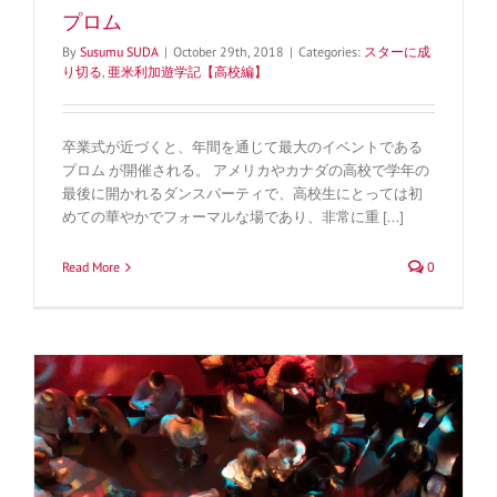
プロム
By
Susumu SUDA
|
October 29th, 2018
|
Categories:
スターに成
り切る
,
亜米利加遊学記【高校編】
卒業式が近づくと、年間を通じて最大のイベントである
プロム が開催される。 アメリカやカナダの高校で学年の
最後に開かれるダンスパーティで、高校生にとっては初
めての華やかでフォーマルな場であり、非常に重 [...]
Read More
0