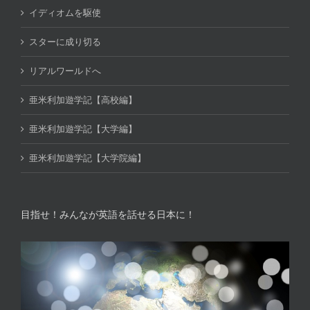
イディオムを駆使
スターに成り切る
リアルワールドへ
亜米利加遊学記【高校編】
亜米利加遊学記【大学編】
亜米利加遊学記【大学院編】
目指せ！みんなが英語を話せる日本に！