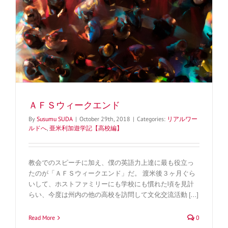
ＡＦＳウィークエンド
By
Susumu SUDA
|
October 29th, 2018
|
Categories:
リアルワー
ルドへ
,
亜米利加遊学記【高校編】
教会でのスピーチに加え、僕の英語力上達に最も役立っ
たのが「ＡＦＳウィークエンド」だ。 渡米後３ヶ月ぐら
いして、ホストファミリーにも学校にも慣れた頃を見計
らい、今度は州内の他の高校を訪問して文化交流活動 [...]
Read More
0