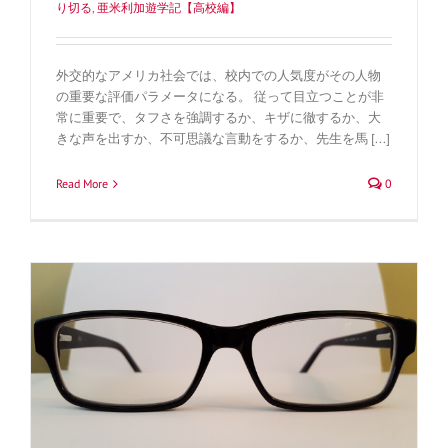
り切る
,
亜米利加遊学記【高校編】
外交的なアメリカ社会では、校内での人気度がその人物
の重要な評価パラメータになる。 従って目立つことが非
常に重要で、タフさを強調するか、キザに徹するか、大
きな声を出すか、不可思議な言動をするか、先生を馬 [...]
Read More
0