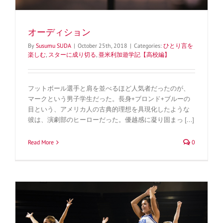
オーディション
By
Susumu SUDA
|
October 25th, 2018
|
Categories:
ひとり言を
楽しむ
,
スターに成り切る
,
亜米利加遊学記【高校編】
フットボール選手と肩を並べるほど人気者だったのが、
マークという男子学生だった。長身+ブロンド+ブルーの
目という、アメリカ人の古典的理想を具現化したような
彼は、演劇部のヒーローだった。優越感に凝り固まっ [...]
Read More
0