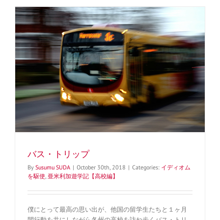
バス・トリップ
By
Susumu SUDA
|
October 30th, 2018
|
Categories:
イディオム
を駆使
,
亜米利加遊学記【高校編】
僕にとって最高の思い出が、他国の留学生たちと１ヶ月
間行動を共にしながら各州の高校を訪ね歩くバス・トリ