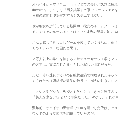
オハイオからマサチューセッツまでの長いバス旅に疲れきった
dormitory）、つまり「男女共学」の寮でルーム
る種の教育を現場実習するシステムではない。
僕が彼女を訪問している期間中、彼女のルームメートは
る。ではそのルームメイトは？･･･ 彼氏の部屋に泊ま
こんな感じで押し出しゲームを続けていくうちに、旅行
くづくアバウトな国だと思う。
２万人以上の学生を擁するマサチューセッツ大学はマン
の大学は、実にこじんまりとした寂しい印象だった。
ただ、赤い煉瓦づくりの伝統的建築で構成されたキャン
てくれたのは思慮深い数学の教授で、指先の動きにちょ
小さい大学だから、教授とも学生とも、きっと家族のよ
「美人が少ない!」という印象だった。やがて、それが
数年前にオハイオの田舎町で１年を過ごした僕は、アメ
ウッドのような環境を想像していたのだ。