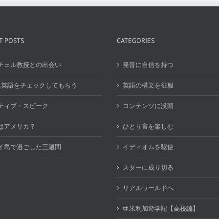
T POSTS
CATEGORIES
チェル教授との出会い
発音に自信を持つ
i に英語をチェックしてもらう
英語の構文を征服
ティブ・スピーク
コンテンツに没頭
はアメリカ？
ひとり言を楽しむ
イ島で過ごした三週間
イディオムを駆使
スターに成り切る
リアルワールドへ
亜米利加遊学記【高校編】