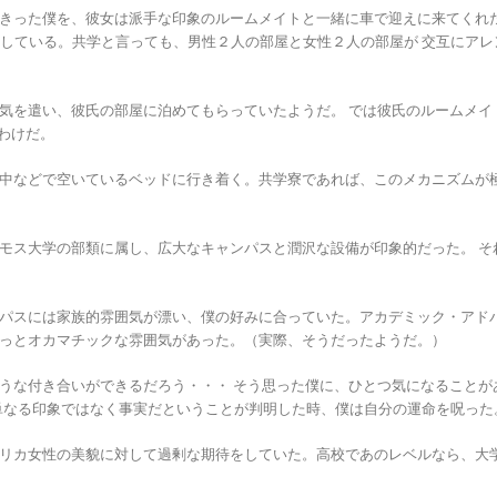
僕を、彼女は派手な印象のルームメイトと一緒に車で迎えに来てくれた。彼女たちふたり
シェアをしている。共学と言っても、男性２人の部屋と女性２人の部屋が 交互に
気を遣い、彼氏の部屋に泊めてもらっていたようだ。 では彼氏のルームメイト
るわけだ。
中などで空いているベッドに行き着く。共学寮であれば、このメカニズムが
モス大学の部類に属し、広大なキャンパスと潤沢な設備が印象的だった。 そ
パスには家族的雰囲気が漂い、僕の好みに合っていた。アカデミック・アド
っとオカマチックな雰囲気があった。（実際、そうだったようだ。）
うな付き合いができるだろう・・・ そう思った僕に、ひとつ気になることが
単なる印象ではなく事実だということが判明した時、僕は自分の運命を呪った
リカ女性の美貌に対して過剰な期待をしていた。高校であのレベルなら、大学