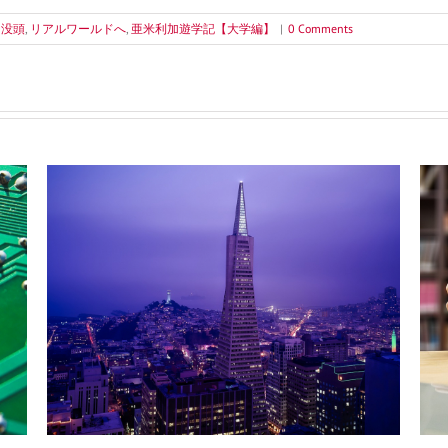
に没頭
,
リアルワールドへ
,
亜米利加遊学記【大学編】
|
0 Comments