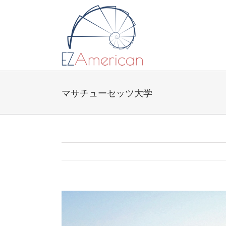
Skip
to
content
マサチューセッツ大学
View
Larger
Image