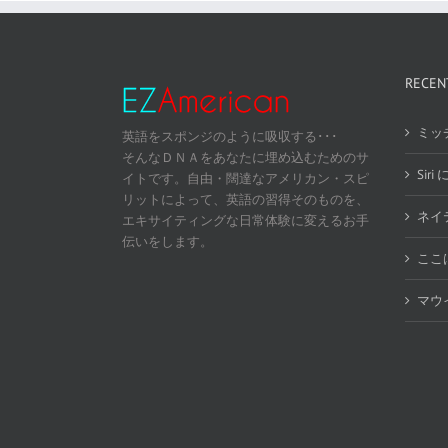
RECEN
ミッ
英語をスポンジのように吸収する･･･
そんなＤＮＡをあなたに埋め込むためのサ
Sir
イトです。自由・闊達なアメリカン・スピ
リットによって、英語の習得そのものを、
ネイ
エキサイティングな日常体験に変えるお手
伝いをします。
ここ
マウ