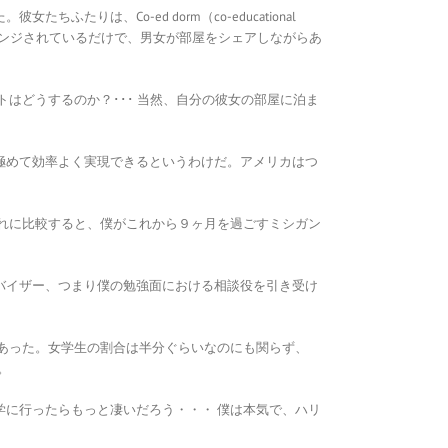
は、Co-ed dorm（co-educational
アレンジされているだけで、男女が部屋をシェアしながらあ
はどうするのか？･･･ 当然、自分の彼女の部屋に泊ま
極めて効率よく実現できるというわけだ。アメリカはつ
れに比較すると、僕がこれから９ヶ月を過ごすミシガン
バイザー、つまり僕の勉強面における相談役を引き受け
あった。女学生の割合は半分ぐらいなのにも関らず、
。
に行ったらもっと凄いだろう・・・ 僕は本気で、ハリ