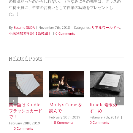
の根源だったのかもしれない。（ちなみにその先生は、クラスの
生徒全員に、卒業のお祝いとして自筆の写経をプレゼントし
た。）
By
Susumu SUDA
|
November 7th, 2018
|
Categories:
リアルワールドへ
,
亜米利加遊学記【高校編】
|
0 Comments
Related Posts
英単語は Kindle
Molly’s Game を
Kindle 端末の
フラッシュカード
読んで
すゝめ
J
で！
0
February 10th, 2019
February 7th, 2019
|
|
0 Comments
0 Comments
February 20th, 2019
|
0 Comments