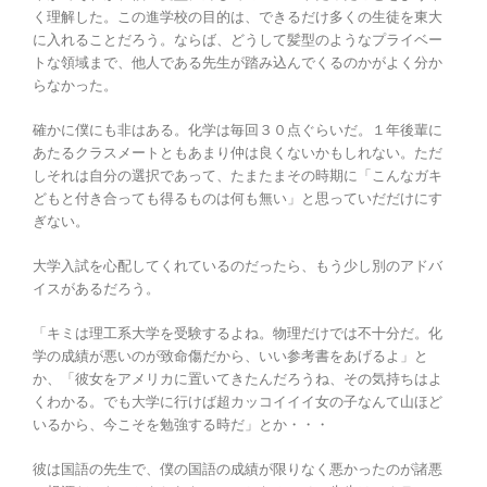
く理解した。この進学校の目的は、できるだけ多くの生徒を東大
に入れることだろう。ならば、どうして髪型のようなプライベー
トな領域まで、他人である先生が踏み込んでくるのかがよく分か
らなかった。
確かに僕にも非はある。化学は毎回３０点ぐらいだ。１年後輩に
あたるクラスメートともあまり仲は良くないかもしれない。ただ
しそれは自分の選択であって、たまたまその時期に「こんなガキ
どもと付き合っても得るものは何も無い」と思っていだだけにす
ぎない。
大学入試を心配してくれているのだったら、もう少し別のアドバ
イスがあるだろう。
「キミは理工系大学を受験するよね。物理だけでは不十分だ。化
学の成績が悪いのが致命傷だから、いい参考書をあげるよ」と
か、「彼女をアメリカに置いてきたんだろうね、その気持ちはよ
くわかる。でも大学に行けば超カッコイイイ女の子なんて山ほど
いるから、今こそを勉強する時だ」とか・・・
彼は国語の先生で、僕の国語の成績が限りなく悪かったのが諸悪