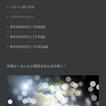
スターに成り切る
リアルワールドへ
亜米利加遊学記【高校編】
亜米利加遊学記【大学編】
亜米利加遊学記【大学院編】
目指せ！みんなが英語を話せる日本に！