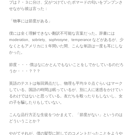
プは７・３に分け、父がつけていたポマードの匂いをプンプンさ
せながら彼は言った：
「物事には節度がある」
僕には全く理解できない翻訳不可能な言葉だった。辞書には
moderation、sobriety、sophrosyne、temperance などがあるが、少
なくともアメリカに１年間いた間、こんな単語は一度も耳にしな
かった。
節度・・・ 僕はなにかとんでもないことをしでかしているのだろ
うか・・・？？？
英語のテストは毎回満点だし、物理も平均９０点ぐらいはマーク
している。国語の時間は眠っているが、別に人に迷惑をかけてい
るわけではないと思っている。友だちを殴ったりもしないし、女
の子を騙したりもしていない。
こんな品行方正な生徒をつかまえて、「節度がない」というのは
どういうことか？
やがてそれが、僕の髪型に対してのコメントだったことをようや