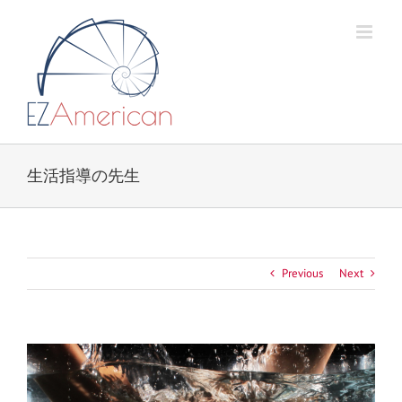
Skip
to
content
生活指導の先生
Previous
Next
View
Larger
Image