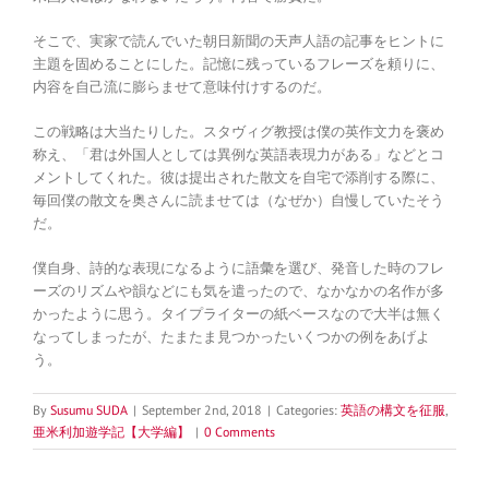
そこで、実家で読んでいた朝日新聞の天声人語の記事をヒントに
主題を固めることにした。記憶に残っているフレーズを頼りに、
内容を自己流に膨らませて意味付けするのだ。
この戦略は大当たりした。スタヴィグ教授は僕の英作文力を褒め
称え、「君は外国人としては異例な英語表現力がある」などとコ
メントしてくれた。彼は提出された散文を自宅で添削する際に、
毎回僕の散文を奥さんに読ませては（なぜか）自慢していたそう
だ。
僕自身、詩的な表現になるように語彙を選び、発音した時のフレ
ーズのリズムや韻などにも気を遣ったので、なかなかの名作が多
かったように思う。タイプライターの紙ベースなので大半は無く
なってしまったが、たまたま見つかったいくつかの例をあげよ
う。
By
Susumu SUDA
|
September 2nd, 2018
|
Categories:
英語の構文を征服
,
亜米利加遊学記【大学編】
|
0 Comments