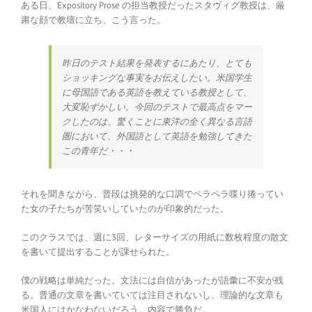
ある日、Expository Prose の担当教授だったスタヴィグ教授は、厳
粛な顔で教壇に立ち、こう言った。
昨日のテスト結果を発表するにあたり、とても
ショッキングな事実をお伝えしたい。米国学生
に母国語である英語を教えている教授として、
大変恥ずかしい。今回のテストで最高点をマー
クしたのは、驚くことに東洋の全く異なる言語
圏において、外国語として英語を勉強してきた
この青年だ・・・
それを聞きながら、普段は挑発的な口調でペラペラ喋り捲ってい
た女の子たちが苦笑いしていたのが印象的だった。
このクラスでは、週に3回、レターサイズの用紙に数枚程度の散文
を書いて提出することが課せられた。
僕の戦略は単純だった。文法には自信があったが語彙に不安が残
る。普通の文章を書いていては注目されないし、理論的な文章も
米国人にはかなわないだろう。内容で勝負だ。