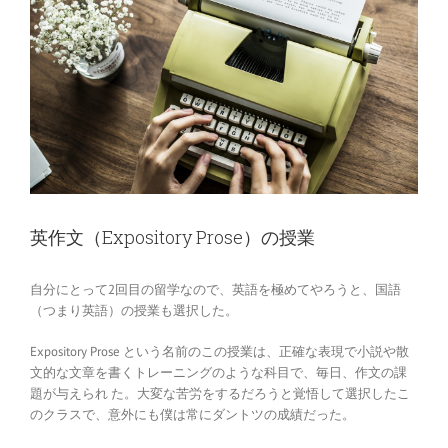
英作文（Expository Prose）の授業
自分にとって2回目の留学なので、英語を極めてやろうと、国語
（つまり英語）の授業も選択した。
Expository Prose という名前のこの授業は、正確な表現で小説や散
文的な文章を書くトレーニングのような科目で、毎日、作文の課
題が与えられ た。大変な苦労をするだろうと覚悟して選択したこ
のクラスで、意外にも僕は常にダントツの成績だった。