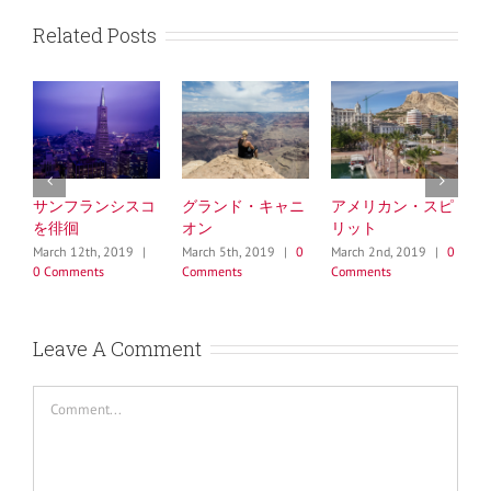
Related Posts
サンフランシスコ
グランド・キャニ
アメリカン・スピ
を徘徊
オン
リット
G
March 12th, 2019
|
March 5th, 2019
|
0
March 2nd, 2019
|
0
F
0 Comments
Comments
Comments
|
Leave A Comment
Comment