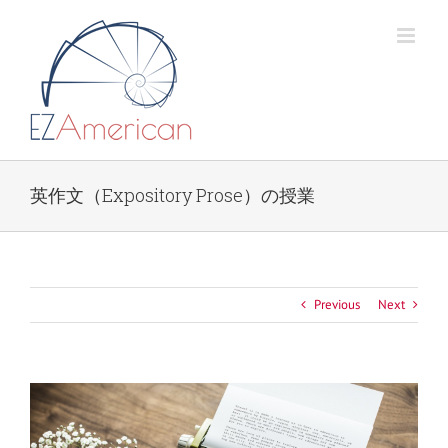
Skip
to
content
英作文（Expository Prose）の授業
Previous
Next
View
Larger
Image